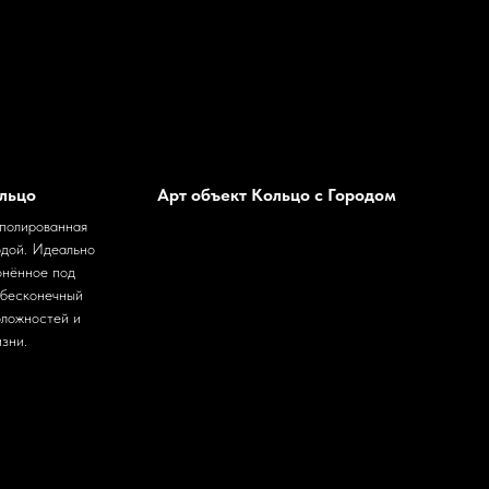
ольцо
Арт объект Кольцо с Городом
 полированная
одой. Идеально
лонённое под
 бесконечный
оложностей и
зни.