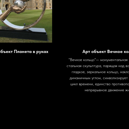
объект Планета в руках
Арт объект Вечное к
"Вечное кольцо"— монументальная
стальная скульптура, парящая над в
гладкое, зеркальное кольцо, нак
динамичным углом, символизирует
цикл времени, единство противоп
непрерывное движение жи