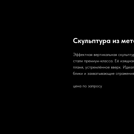
Скульптура из мет
Эффектная вертикальная скульпту
стали премиум-класса. Её изящна
пламя, устремлённое вверх. Идеа
блики и захватывающие отражения
цена по запросу