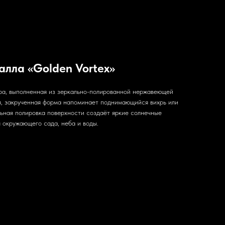
алла «Golden Vortex»
ра, выполненная из зеркально-полированной нержавеющей
я, закрученная форма напоминает поднимающийся вихрь или
льная полировка поверхности создаёт яркие солнечные
 окружающего сада, неба и воды.